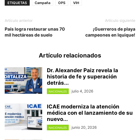
ETIQUETAS
Campaña
OPS
VIH
Artículo anterior
Artículo siguiente
País logra restaurar unas 70
¡Guerreros de playa
mil hectáreas de suelo
campeones en Iquique!
Artículo relacionados
Dr. Alexander Paiz revela la
historia de fe y superación
detrás...
julio 4, 2026
NACIONALES
ICAE moderniza la atención
médica con el lanzamiento de su
nuevo...
junio 20, 2026
NACIONALES