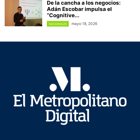
De la cancha a los negocios:
Adán Escobar impulsa el
“Cognitive...
mayo 18, 2026
NACIONALES