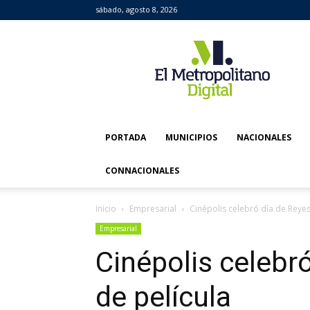
sábado, agosto 8, 2026
El
Metropolitano
Digital
PORTADA
MUNICIPIOS
NACIONALES
CONNACIONALES
Inicio
Empresarial
Cinépolis celebró día de Reye
Empresarial
Cinépolis celebr
de película