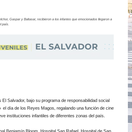
chor, Gaspar y Baltasar, recibieron a los infantes que emocionados llegaron a
l país.
 El Salvador, bajo su programa de responsabilidad social
ó el día de los Reyes Magos, regalando una función de cine
ve instituciones infantiles de diferentes zonas del país.
onal Benjamín Bloom, Hospital San Rafael, Hospital de San