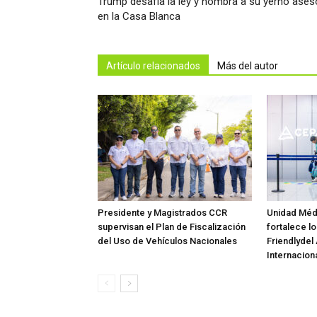
Trump desafía la ley y nombra a su yerno ases
en la Casa Blanca
Artículo relacionados
Más del autor
Presidente y Magistrados CCR
Unidad Méd
supervisan el Plan de Fiscalización
fortalece lo
del Uso de Vehículos Nacionales
Friendlydel
Internaciona