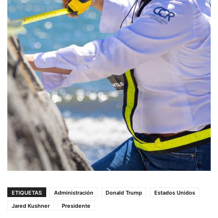
ETIQUETAS
Administración
Donald Trump
Estados Unidos
Jared Kushner
Presidente