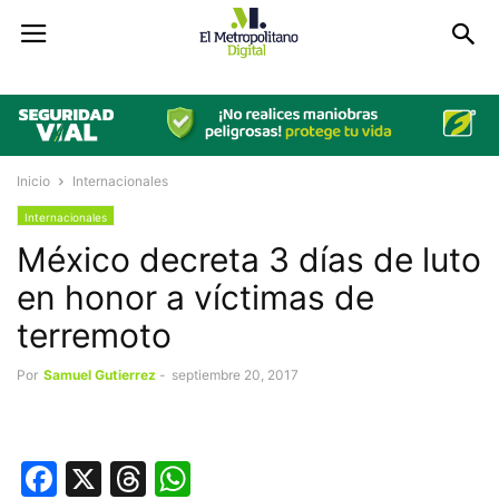
Inicio
Internacionales
Internacionales
México decreta 3 días de luto
en honor a víctimas de
terremoto
Por
Samuel Gutierrez
-
septiembre 20, 2017
Facebook
X
Threads
WhatsApp