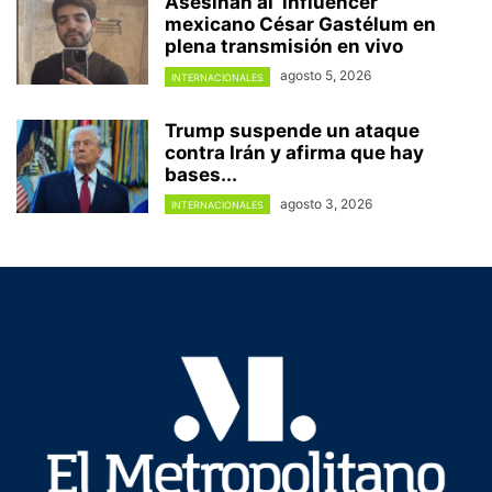
Asesinan al ‘influencer’
mexicano César Gastélum en
plena transmisión en vivo
agosto 5, 2026
INTERNACIONALES
Trump suspende un ataque
contra Irán y afirma que hay
bases...
agosto 3, 2026
INTERNACIONALES