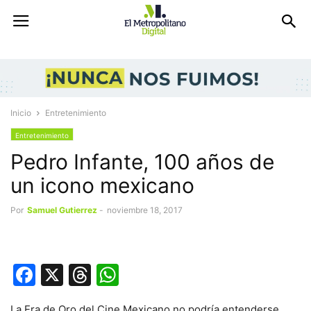
Inicio
Entretenimiento
Entretenimiento
Pedro Infante, 100 años de
un icono mexicano
Por
Samuel Gutierrez
-
noviembre 18, 2017
Facebook
X
Threads
WhatsApp
La Era de Oro del Cine Mexicano no podría entenderse