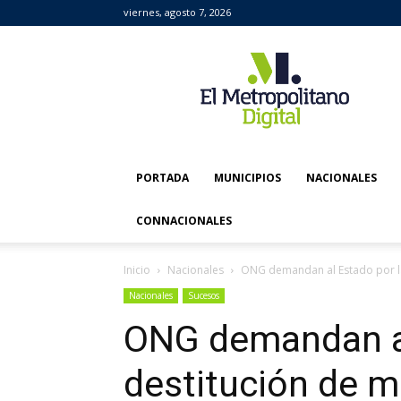
viernes, agosto 7, 2026
El
Metropolitano
Digital
PORTADA
MUNICIPIOS
NACIONALES
CONNACIONALES
Inicio
Nacionales
ONG demandan al Estado por la
Nacionales
Sucesos
ONG demandan al
destitución de m