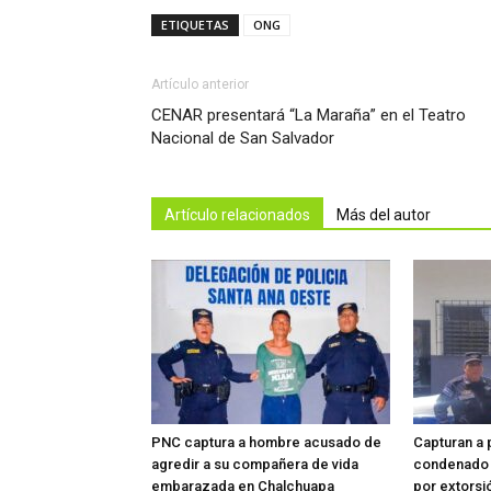
ETIQUETAS
ONG
Artículo anterior
CENAR presentará “La Maraña” en el Teatro
Nacional de San Salvador
Artículo relacionados
Más del autor
PNC captura a hombre acusado de
Capturan a 
agredir a su compañera de vida
condenado a
embarazada en Chalchuapa
por extorsi