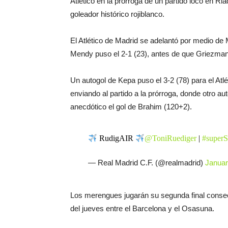
Atlético en la prórroga de un partido loco en R
goleador histórico rojiblanco.
El Atlético de Madrid se adelantó por medio de 
Mendy puso el 2-1 (23), antes de que Griezmann v
Un autogol de Kepa puso el 3-2 (78) para el Atl
enviando al partido a la prórroga, donde otro au
anecdótico el gol de Brahim (120+2).
RudigAIR
@ToniRuediger
|
#super
— Real Madrid C.F. (@realmadrid)
Januar
Los merengues jugarán su segunda final consec
del jueves entre el Barcelona y el Osasuna.