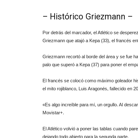
– Histórico Griezmann –
Por detrás del marcador, el Atlético se desper
Griezmann que atajó a Kepa (33), el francés entr
Griezmann recortó al borde del área y se fue ha
palo que superó a Kepa (37) para poner el empa
El francés se colocó como máximo goleador hist
el mito rojiblanco, Luis Aragonés, fallecido en 2
«Es algo increíble para mí, un orgullo. Al de
Movistar+.
El Atlético volvió a poner las tablas cuando par
dejando todo abierto para la segunda parte.