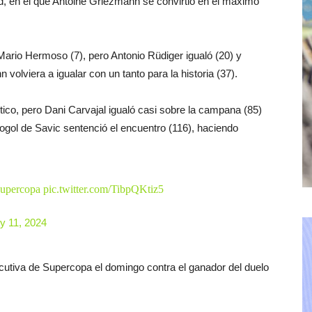
iad, en el que Antoine Griezmann se convirtió en el máximo
Mario Hermoso (7), pero Antonio Rüdiger igualó (20) y
olviera a igualar con un tanto para la historia (37).
ético, pero Dani Carvajal igualó casi sobre la campana (85)
togol de Savic sentenció el encuentro (116), haciendo
Supercopa
pic.twitter.com/TibpQKtiz5
y 11, 2024
utiva de Supercopa el domingo contra el ganador del duelo