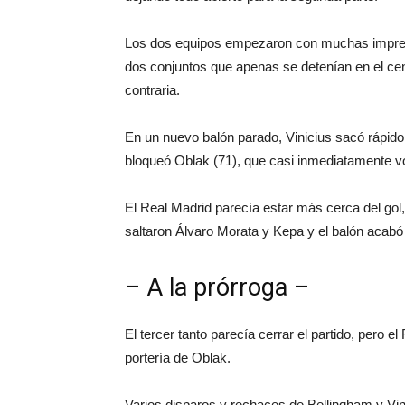
Los dos equipos empezaron con muchas imprecis
dos conjuntos que apenas se detenían en el cen
contraria.
En un nuevo balón parado, Vinicius sacó rápido 
bloqueó Oblak (71), que casi inmediatamente vol
El Real Madrid parecía estar más cerca del gol
saltaron Álvaro Morata y Kepa y el balón acabó d
– A la prórroga –
El tercer tanto parecía cerrar el partido, pero 
portería de Oblak.
Varios disparos y rechaces de Bellingham y Vin