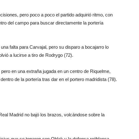
iones, pero poco a poco el partido adquirió ritmo, con
tro del campo para buscar directamente la portería
una falta para Carvajal, pero su disparo a bocajarro lo
vió a lucirse a tiro de Rodrygo (72).
, pero en una extraña jugada en un centro de Riquelme,
entro de la portería tras dar en el portero madridista (78).
el Real Madrid no bajó los brazos, volcándose sobre la
icius que se toparon con Oblak y la defensa rojiblanca