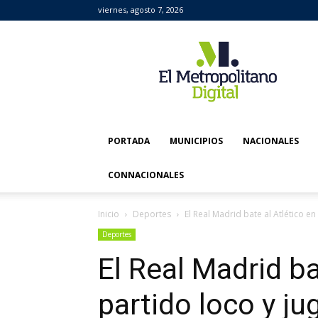
viernes, agosto 7, 2026
El
Metropolitano
Digital
PORTADA
MUNICIPIOS
NACIONALES
CONNACIONALES
Inicio
Deportes
El Real Madrid bate al Atlético en 
Deportes
El Real Madrid ba
partido loco y jug