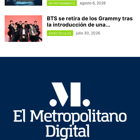
agosto 6, 2026
ENTRETENIMIENTO
BTS se retira de los Grammy tras
la introducción de una...
julio 30, 2026
ESPECTÁCULOS