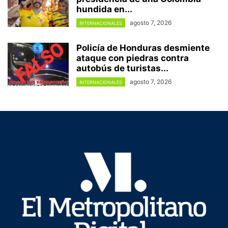
hundida en...
agosto 7, 2026
INTERNACIONALES
Policía de Honduras desmiente
ataque con piedras contra
autobús de turistas...
agosto 7, 2026
INTERNACIONALES