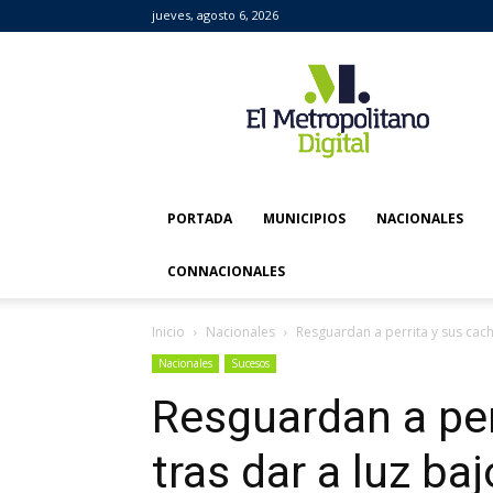
jueves, agosto 6, 2026
El
Metropolitano
Digital
PORTADA
MUNICIPIOS
NACIONALES
CONNACIONALES
Inicio
Nacionales
Resguardan a perrita y sus cacho
Nacionales
Sucesos
Resguardan a per
tras dar a luz baj