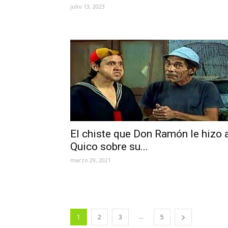
julio 13, 2023
El chiste que Don Ramón le hizo 
Quico sobre su...
marzo 29, 2021
...
1
2
3
5