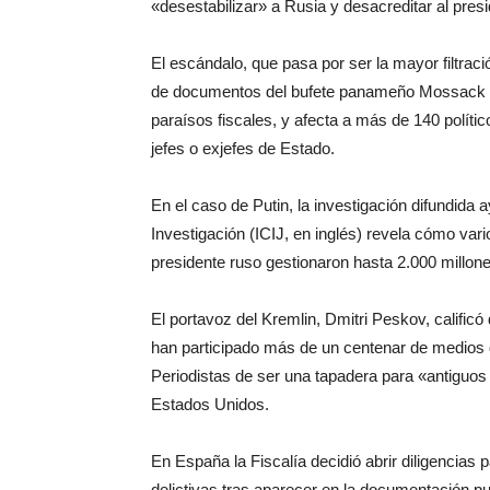
«desestabilizar» a Rusia y desacreditar al presi
El escándalo, que pasa por ser la mayor filtraci
de documentos del bufete panameño Mossack Fo
paraísos fiscales, y afecta a más de 140 político
jefes o exjefes de Estado.
En el caso de Putin, la investigación difundida 
Investigación (ICIJ, en inglés) revela cómo va
presidente ruso gestionaron hasta 2.000 millon
El portavoz del Kremlin, Dmitri Peskov, calificó 
han participado más de un centenar de medios 
Periodistas de ser una tapadera para «antiguo
Estados Unidos.
En España la Fiscalía decidió abrir diligencias 
delictivas tras aparecer en la documentación p