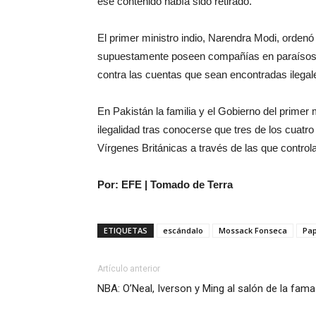
ese contenido había sido retirado.
El primer ministro indio, Narendra Modi, orden
supuestamente poseen compañías en paraísos fi
contra las cuentas que sean encontradas ilegal
En Pakistán la familia y el Gobierno del primer 
ilegalidad tras conocerse que tres de los cuatr
Vírgenes Británicas a través de las que contro
Por: EFE | Tomado de Terra
ETIQUETAS
escándalo
Mossack Fonseca
Pa
Artículo anterior
NBA: O’Neal, Iverson y Ming al salón de la fama