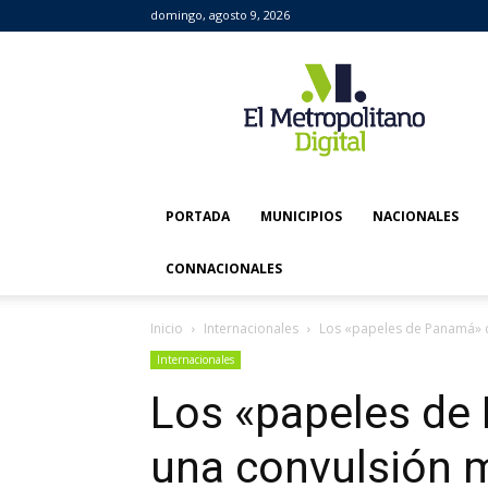
domingo, agosto 9, 2026
El
Metropolitano
Digital
PORTADA
MUNICIPIOS
NACIONALES
CONNACIONALES
Inicio
Internacionales
Los «papeles de Panamá» 
Internacionales
Los «papeles de
una convulsión 