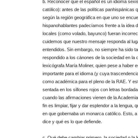
b. Reconocer que el español es un idioma sexi
católico): antes de las políticas panhispánica
según la región geográfica en que uno se encu
hispanohablantes padecíamos frente a la idea 
locales (como volado, bayunco) fueran incorrec
cuidemos que nuestro mensaje responda al lug
entendidos. Sin embargo, no siempre ha sido ta
respondido a los cánones de la sociedad en la qu
lexicógrafa María Moliner, quien pese a haber e
importante para el idioma (y cuya trascendenci
como académica para el pleno de la RAE. Y es
sentada en los sillones rojos con letras bordad
cuando las afirmaciones vienen de la Academia
fin es limpiar, fijar y dar esplendor a la leng
en que gobernaba un monarca católico. Esto, a m
dice y qué es lo que defiende.
c. Qué debe cambiar primero, la sociedad o la l