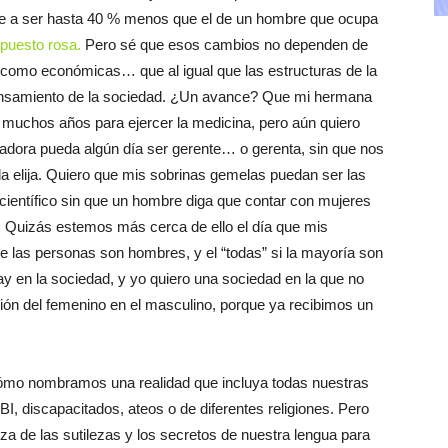
gue a ser hasta 40 % menos que el de un hombre que ocupa
puesto rosa.
Pero sé que esos cambios no dependen de
as como económicas… que al igual que las estructuras de la
l pensamiento de la sociedad. ¿Un avance? Que mi hermana
muchos años para ejercer la medicina, pero aún quiero
dora pueda algún día ser gerente… o gerenta, sin que nos
a elija. Quiero que mis sobrinas gemelas puedan ser las
o científico sin que un hombre diga que contar con mujeres
s. Quizás estemos más cerca de ello el día que mis
e las personas son hombres, y el “todas” si la mayoría son
ay en la sociedad, y yo quiero una sociedad en la que no
sión del femenino en el masculino, porque ya recibimos un
ómo nombramos una realidad que incluya todas nuestras
BI, discapacitados, ateos o de diferentes religiones. Pero
a de las sutilezas y los secretos de nuestra lengua para