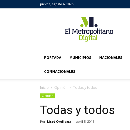
jueves, agosto 6, 2026
El
Metropolitano
Digital
PORTADA
MUNICIPIOS
NACIONALES
CONNACIONALES
Inicio
Opinión
Todas y todos
Opinión
Todas y todos
Por
Liset Orellana
-
abril 5, 2016