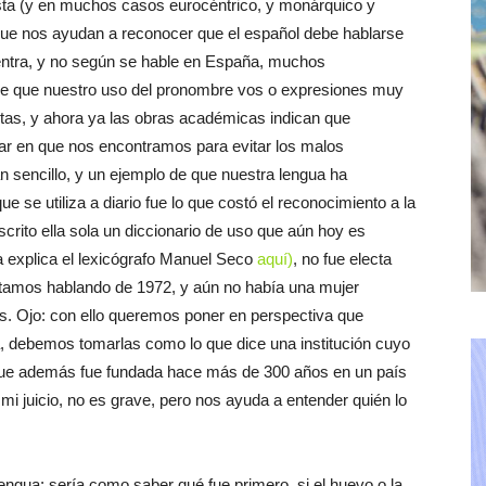
sta (y en muchos casos eurocéntrico, y monárquico y
s que nos ayudan a reconocer que el español debe hablarse
entra, y no según se hable en España, muchos
de que nuestro uso del pronombre vos o expresiones muy
tas, y ahora ya las obras académicas indican que
ar en que nos encontramos para evitar los malos
n sencillo, y un ejemplo de que nuestra lengua ha
e se utiliza a diario fue lo que costó el reconocimiento a la
scrito ella sola un diccionario de uso que aún hoy es
a explica el lexicógrafo Manuel Seco
aquí)
, no fue electa
tamos hablando de 1972, y aún no había una mujer
as. Ojo: con ello queremos poner en perspectiva que
, debemos tomarlas como lo que dice una institución cuyo
ua, que además fue fundada hace más de 300 años en un país
i juicio, no es grave, pero nos ayuda a entender quién lo
engua: sería como saber qué fue primero, si el huevo o la