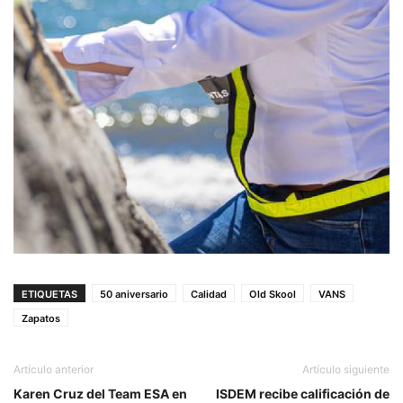
ETIQUETAS
50 aniversario
Calidad
Old Skool
VANS
Zapatos
Artículo anterior
Artículo siguiente
Karen Cruz del Team ESA en
ISDEM recibe calificación de