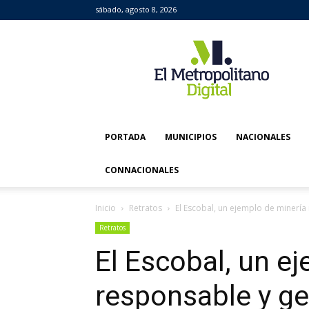
sábado, agosto 8, 2026
El
Metropolitano
Digital
PORTADA
MUNICIPIOS
NACIONALES
CONNACIONALES
Inicio
Retratos
El Escobal, un ejemplo de minerí
Retratos
El Escobal, un e
responsable y g