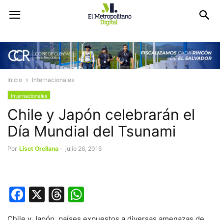
Inicio
Internacionales
Internacionales
Chile y Japón celebrarán el
Día Mundial del Tsunami
Por
Liset Orellana
-
julio 26, 2016
Facebook
X
Threads
WhatsApp
Chile y Japón, países expuestos a diversas amenazas de