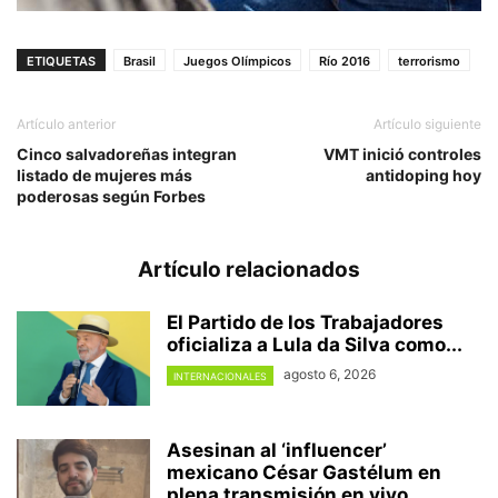
ETIQUETAS
Brasil
Juegos Olímpicos
Río 2016
terrorismo
Artículo anterior
Artículo siguiente
Cinco salvadoreñas integran
VMT inició controles
listado de mujeres más
antidoping hoy
poderosas según Forbes
Artículo relacionados
El Partido de los Trabajadores
oficializa a Lula da Silva como...
agosto 6, 2026
INTERNACIONALES
Asesinan al ‘influencer’
mexicano César Gastélum en
plena transmisión en vivo