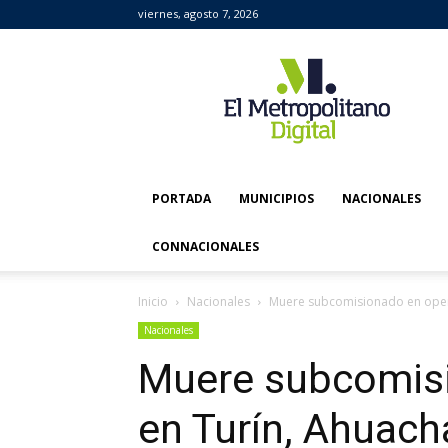
viernes, agosto 7, 2026
El
Metropolitano
Digital
PORTADA
MUNICIPIOS
NACIONALES
CONNACIONALES
Inicio
Nacionales
Muere subcomisionado en oper
Nacionales
Muere subcomisi
en Turín, Ahuac