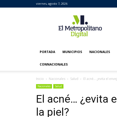
viernes, agosto 7, 2026
El
Metropolitano
Digital
PORTADA
MUNICIPIOS
NACIONALES
CONNACIONALES
Inicio
Nacionales
Salud
El acné… ¿evita el enve
Nacionales
Salud
El acné… ¿evita 
la piel?