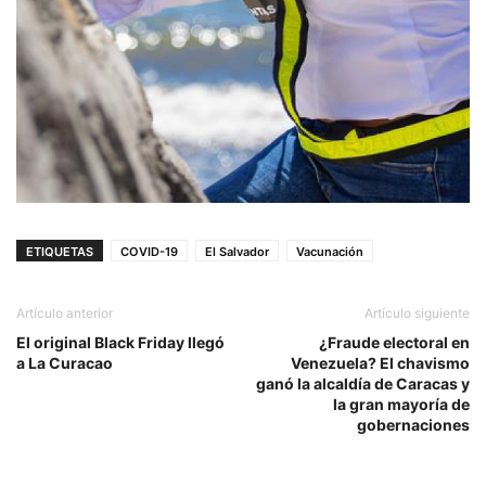
ETIQUETAS
COVID-19
El Salvador
Vacunación
Artículo anterior
Artículo siguiente
El original Black Friday llegó
¿Fraude electoral en
a La Curacao
Venezuela? El chavismo
ganó la alcaldía de Caracas y
la gran mayoría de
gobernaciones