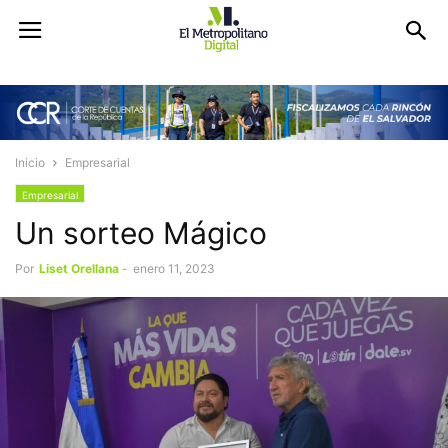
Inicio
Empresarial
Empresarial
Un sorteo Mágico
Por
Liset Orellana
-
enero 11, 2023