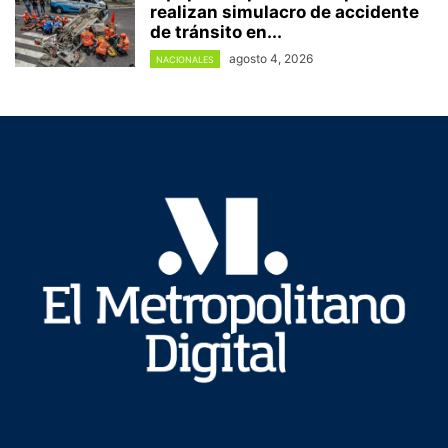
realizan simulacro de accidente
de tránsito en...
agosto 4, 2026
NACIONALES