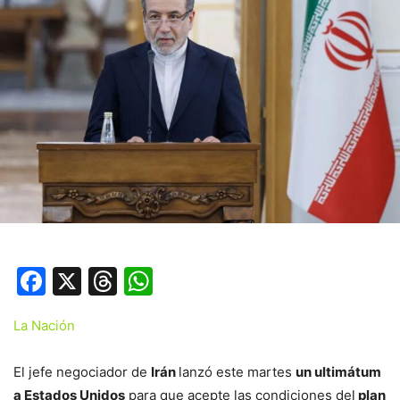
Facebook
X
Threads
WhatsApp
La Nación
El jefe negociador de
Irán
lanzó este martes
un ultimátum
a Estados Unidos
para que acepte las condiciones del
plan