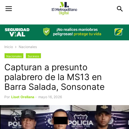
Inicio
Nacionales
Nacionales
Sucesos
Capturan a presunto
palabrero de la MS13 en
Barra Salada, Sonsonate
Por
Liset Orellana
-
mayo 16, 2026