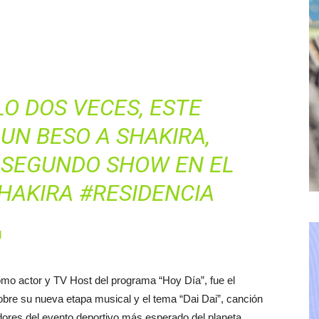
O DOS VECES, ESTE
 UN BESO A SHAKIRA,
U SEGUNDO SHOW EN EL
HAKIRA
#RESIDENCIA
l
mo actor y TV Host del programa “Hoy Día”, fue el
obre su nueva etapa musical y el tema “Dai Dai”, canción
dores del evento deportivo más esperado del planeta.