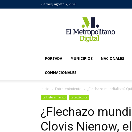
viernes, agosto 7, 2026
El
Metropolitano
Digital
PORTADA
MUNICIPIOS
NACIONALES
CONNACIONALES
Inicio
Entretenimiento
¿Flechazo mundialista? Qui
Entretenimiento
Espectáculos
¿Flechazo mundia
Clovis Nienow, e