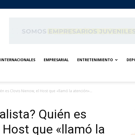
INTERNACIONALES
EMPRESARIAL
ENTRETENIMIENTO
DEP
én es Clovis Nienow, el Host que «llamó la atención»...
lista? Quién es
l Host que «llamó la