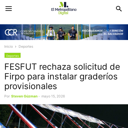
Inicio
Deportes
Deportes
FESFUT rechaza solicitud de
Firpo para instalar graderíos
provisionales
Por
Steven Gúzman
-
mayo 15, 2026