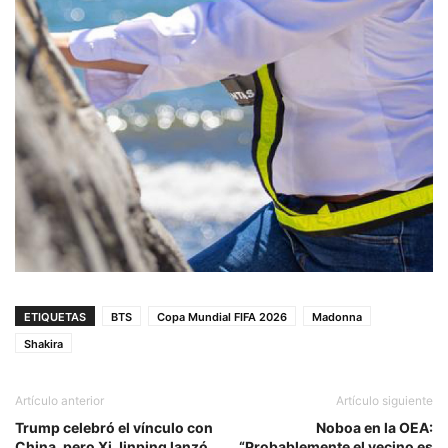
ETIQUETAS
BTS
Copa Mundial FIFA 2026
Madonna
Shakira
Artículo anterior
Artículo siguiente
Trump celebró el vínculo con
Noboa en la OEA:
China, pero Xi Jinping lanzó
“Probablemente el vecino es