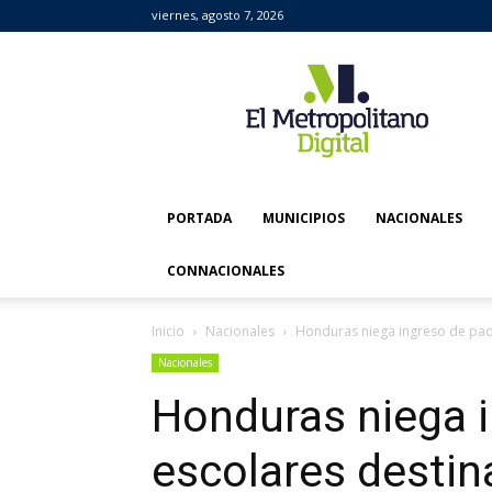
viernes, agosto 7, 2026
El
Metropolitano
Digital
PORTADA
MUNICIPIOS
NACIONALES
CONNACIONALES
Inicio
Nacionales
Honduras niega ingreso de paqu
Nacionales
Honduras niega 
escolares destin