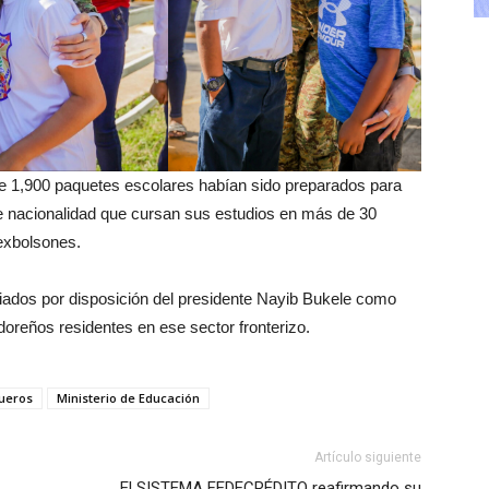
e 1,900 paquetes escolares habían sido preparados para
le nacionalidad que cursan sus estudios en más de 30
exbolsones.
iados por disposición del presidente Nayib Bukele como
doreños residentes en ese sector fronterizo.
gueros
Ministerio de Educación
Artículo siguiente
El SISTEMA FEDECRÉDITO reafirmando su