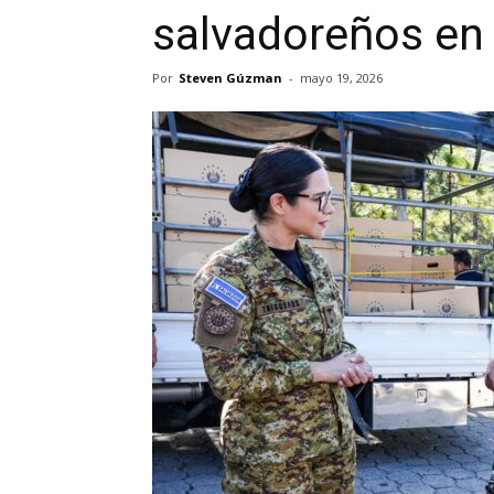
salvadoreños en
Por
Steven Gúzman
-
mayo 19, 2026