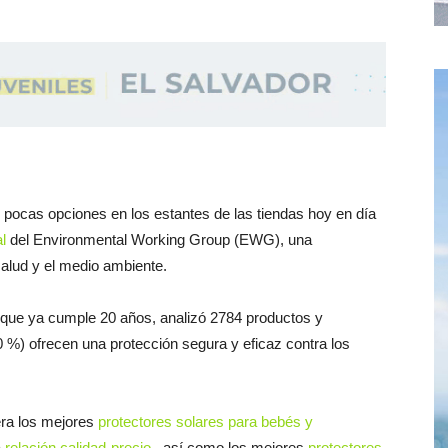
o pocas opciones en los estantes de las tiendas hoy en día
l
del Environmental Working Group (EWG), una
salud y el medio ambiente.
ue ya cumple 20 años, analizó 2784 productos y
%) ofrecen una protección segura y eficaz contra los
era los mejores
protectores solares para bebés y
a
relación calidad-precio
, así como los mejores
protectores