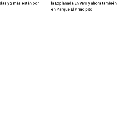
das y 2 más están por
la Explanada En Vivo y ahora también
en Parque El Principito