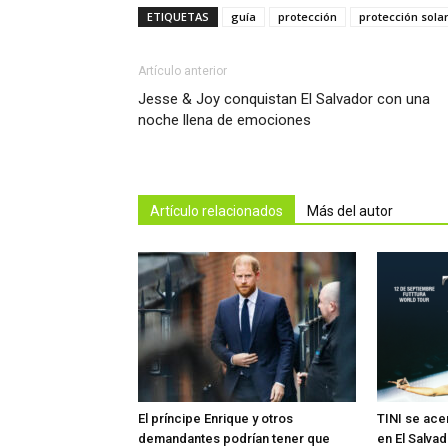
ETIQUETAS
guía
protección
protección sola
Artículo anterior
Jesse & Joy conquistan El Salvador con una
noche llena de emociones
Artículo relacionados
Más del autor
El príncipe Enrique y otros
TINI se ac
demandantes podrían tener que
en El Salvad