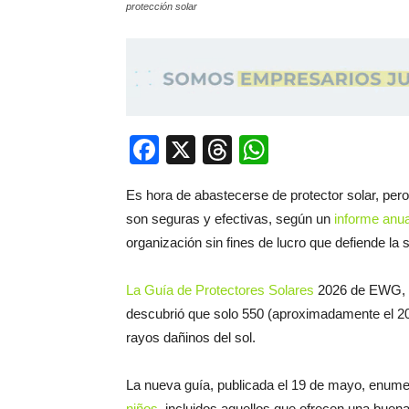
protección solar
Facebook
X
Threads
WhatsApp
Es hora de abastecerse de protector solar, per
son seguras y efectivas, según un
informe anua
organización sin fines de lucro que defiende la 
La Guía de Protectores Solares
2026 de EWG, q
descubrió que solo 550 (aproximadamente el 20 
rayos dañinos del sol.
La nueva guía, publicada el 19 de mayo, enum
niños,
incluidos aquellos que ofrecen una buen