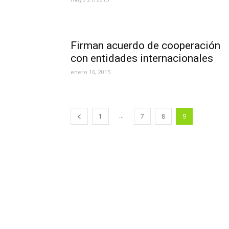
Firman acuerdo de cooperación
con entidades internacionales
enero 16, 2015
...
1
7
8
9