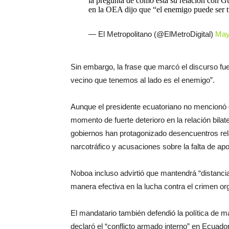
la pregunta de cómo está su relación con G
en la OEA dijo que “el enemigo puede ser 
— El Metropolitano (@ElMetroDigital)
May
Sin embargo, la frase que marcó el discurso fu
vecino que tenemos al lado es el enemigo”.
Aunque el presidente ecuatoriano no mencionó 
momento de fuerte deterioro en la relación bila
gobiernos han protagonizado desencuentros rela
narcotráfico y acusaciones sobre la falta de ap
Noboa incluso advirtió que mantendrá “distanci
manera efectiva en la lucha contra el crimen org
El mandatario también defendió la política de
declaró el “conflicto armado interno” en Ecuado