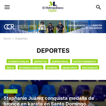
Inicio
Deportes
DEPORTES
CONNACIONALES
DEPORTES
EMPRESARIAL
ENTRETENIMIENTO
INICIO
INTERNACIONALES
MUNDIAL
MUNICIPIOS
NACIONALES
OPINIÓN
RETRATOS
DEPORTES
Stephanie Juárez conquista medalla de
bronce en karate en Santo Domingo...