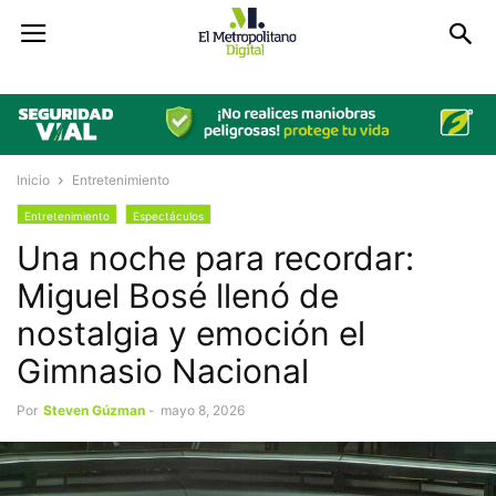
Inicio
Entretenimiento
Entretenimiento
Espectáculos
Una noche para recordar:
Miguel Bosé llenó de
nostalgia y emoción el
Gimnasio Nacional
Por
Steven Gúzman
-
mayo 8, 2026